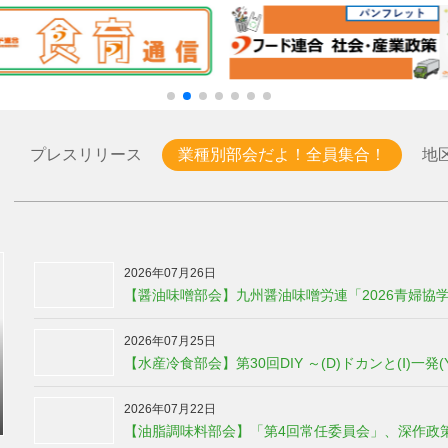
プレスリリース
業種別部会だよ！全員集合！
地
2026年07月26日
【醤油味噌部会】九州醤油味噌労連「2026青婦協
2026年07月25日
【水産冷食部会】第30回DIY ～(D)ドカンと(Ⅰ)一発
2026年07月22日
【油脂調味料部会】「第4回常任委員会」、深作政