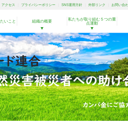
アクセス
プライバシーポリシー
SNS運用方針
外部リンク
お問い合
私たちが取り組む５つの重
たいこと
組織の概要
点運動