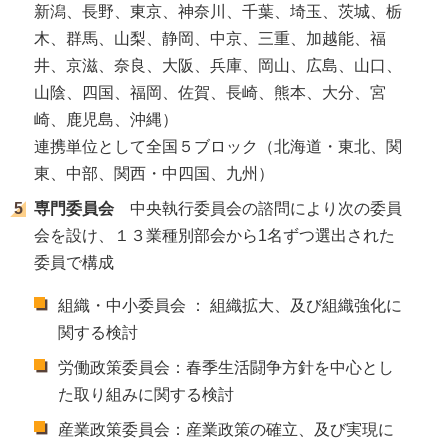
新潟、長野、東京、神奈川、千葉、埼玉、茨城、栃
木、群馬、山梨、静岡、中京、三重、加越能、福
井、京滋、奈良、大阪、兵庫、岡山、広島、山口、
山陰、四国、福岡、佐賀、長崎、熊本、大分、宮
崎、鹿児島、沖縄）
連携単位として全国５ブロック（北海道・東北、関
東、中部、関西・中四国、九州）
専門
委員会
中央執行委員会の諮問により次の委員
会を設け、１３業種別部会から1名ずつ選出された
委員で構成
組織・中小委員会 ： 組織拡大、及び組織強化に
関する検討
労働政策委員会：春季生活闘争方針を中心とし
た取り組みに関する検討
産業政策委員会：産業政策の確立、及び実現に