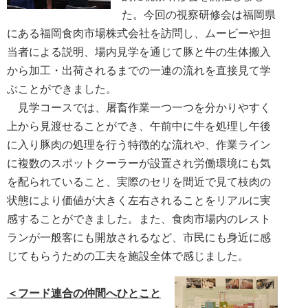
た。今回の視察研修会は福岡県
にある福岡食肉市場株式会社を訪問し、ムービーや担
当者による説明、場内見学を通じて豚と牛の生体搬入
から加工・出荷されるまでの一連の流れを直接見て学
ぶことができました。
見学コースでは、屠畜作業一つ一つを分かりやすく
上から見渡せることができ、午前中に牛を処理し午後
に入り豚肉の処理を行う特徴的な流れや、作業ライン
に複数のスポットクーラーが設置され労働環境にも気
を配られていること、実際のセリを間近で見て枝肉の
状態により価値が大きく左右されることをリアルに実
感することができました。また、食肉市場内のレスト
ランが一般客にも開放されるなど、市民にも身近に感
じてもらうための工夫を施設全体で感じました。
＜フード連合の仲間へひとこと