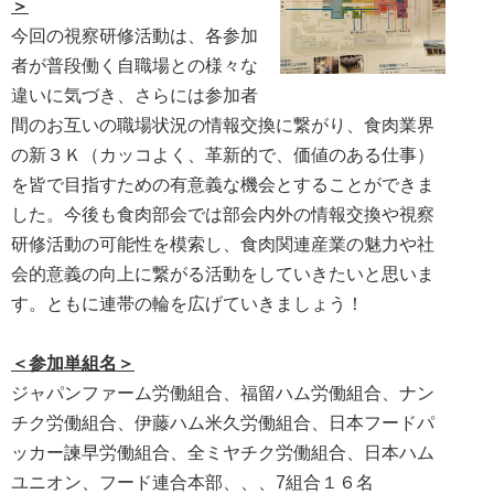
＞
今回の視察研修活動は、各参加
者が普段働く自職場との様々な
違いに気づき、さらには参加者
間のお互いの職場状況の情報交換に繋がり、食肉業界
の新３Ｋ（カッコよく、革新的で、価値のある仕事）
を皆で目指すための有意義な機会とすることができま
した。今後も食肉部会では部会内外の情報交換や視察
研修活動の可能性を模索し、食肉関連産業の魅力や社
会的意義の向上に繋がる活動をしていきたいと思いま
す。ともに連帯の輪を広げていきましょう！
＜参加単組名＞
ジャパンファーム労働組合、福留ハム労働組合、ナン
チク労働組合、伊藤ハム米久労働組合、日本フードパ
ッカー諫早労働組合、全ミヤチク労働組合、日本ハム
ユニオン、フード連合本部、、、7組合１６名