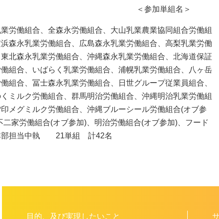
＜参加単組名＞
乳業労働組合、全森永労働組合、大山乳業農業協同組合労働組
横浜森永乳業労働組合、広島森永乳業労働組合、高梨乳業労働
、東北森永乳業労働組合、沖縄森永乳業労働組合、北海道保証
労働組合、いばらく乳業労働組合、浦幌乳業労働組合、八ヶ岳
労働組合、冨士森永乳業労働組合、日世グループ従業員組合、
のくミルク労働組合、群馬明治労働組合、沖縄明治乳業労働組
雪印メグミルク労働組合、沖縄ブルーシール労働組合(オブ参
不二家労働組合(オブ参加)、明治労働組合(オブ参加)、フード
部担当中執 21単組 計42名
目的、及び実現したいこと