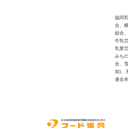
協同
合、
組合
牛乳
乳業
みち
合、
加)、
連合本