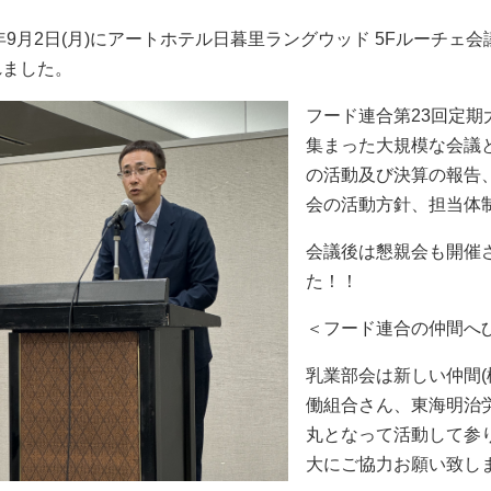
4年9月2日(月)にアートホテル日暮里ラングウッド 5Fルーチ
れました。
フード連合第23回定
集まった大規模な会議と
の活動及び決算の報告、
会の活動方針、担当体
会議後は懇親会も開催
た！！
＜フード連合の仲間へ
乳業部会は新しい仲間
働組合さん、東海明治
丸となって活動して参
大にご協力お願い致し