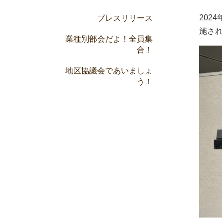
202
プレスリリース
施さ
業種別部会だよ！全員集
合！
地区協議会であいましょ
う！