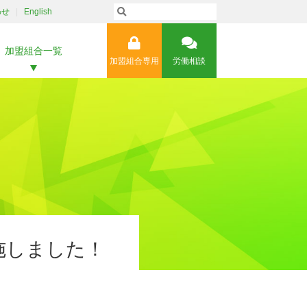
わせ
English
加盟組合一覧
加盟組合専用
労働相談
施しました！